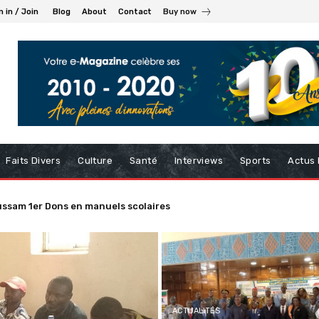
n in / Join
Blog
About
Contact
Buy now
Faits Divers
Culture
Santé
Interviews
Sports
Actus 
sam 1er Dons en manuels scolaires
e de la presse/ Le point focal Upf joue aux prolongations à Bafou
ACTUALITÉS