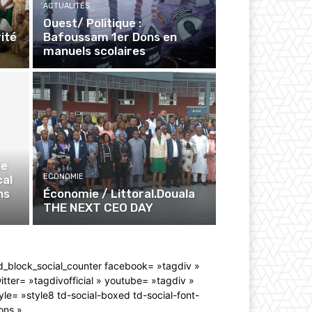
ACTUALITÉS
Ouest/ Politique :
ité
Bafoussam 1er Dons en
manuels scolaires
le
ECONOMIE
cal
ns
Économie / Littoral.Douala
THE NEXT CEO DAY
d_block_social_counter facebook= »tagdiv »
itter= »tagdivofficial » youtube= »tagdiv »
yle= »style8 td-social-boxed td-social-font-
ons »