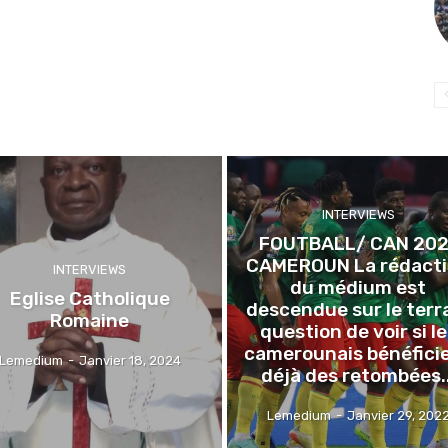
INTERVIEWS
FOUTBALL/ CAN 202
CAMEROUN La rédact
INTERVIEWS
du médium est
Eglise Catholique
descendue sur le terr
Romaine
question de voir si l
camerounais bénéfici
Lemedium
-
Janvier 18, 2024
déjà des retombées..
Lemedium
-
Janvier 29, 202