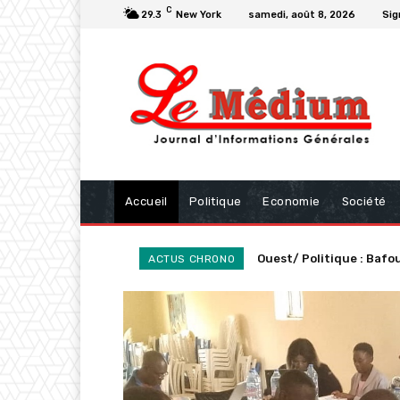
C
29.3
New York
samedi, août 8, 2026
Sig
Accueil
Politique
Economie
Société
Ouest/ Politique : Bafous
OUEST : Journée mondial
ACTUS CHRONO