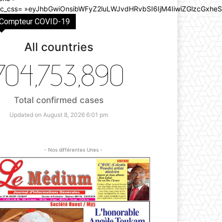
dc_css= »eyJhbGwiOnsibWFyZ2luLWJvdHRvbSI6IjM4IiwiZGlzcGxh
Compteur COVID-19
All countries
704,753,890
Total confirmed cases
Updated on August 8, 2026 6:01 pm
- Nos différentes Unes -