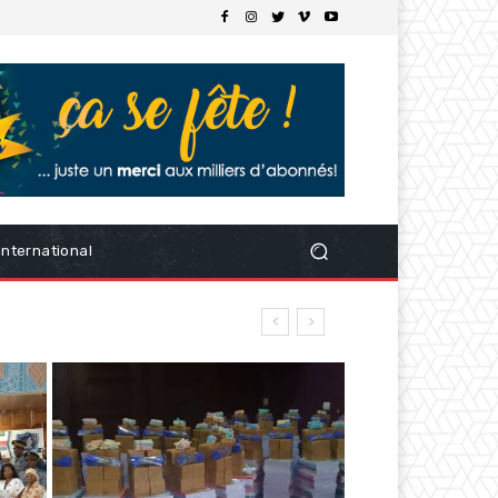
International
ssam