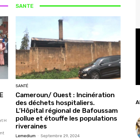
SANTE
SANTÉ
HE
Cameroun/ Ouest : Incinération
des déchets hospitaliers.
A
L’Hôpital régional de Bafoussam
pollue et étouffe les populations
et H
riveraines
ent
Lemedium
-
Septembre 29, 2024