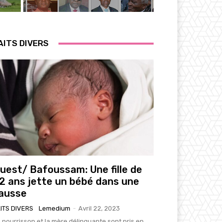
AITS DIVERS
uest/ Bafoussam: Une fille de
2 ans jette un bébé dans une
ausse
ITS DIVERS
Lemedium
-
Avril 22, 2023
 nourrisson et la mère délinquante sont pris en