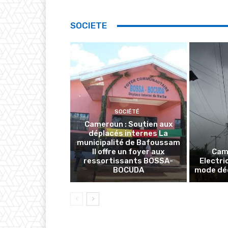
SOCIETE
SOCIÉTÉ
Cameroun : Soutien aux
déplacés internes La
municipalité de Bafoussam
II offre un foyer aux
Cam
ressortissants BOSSA-
Electri
BOCUDA
mode déc