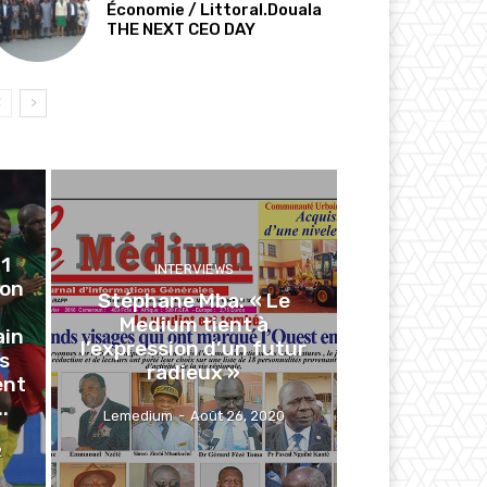
Économie / Littoral.Douala
THE NEXT CEO DAY
1
INTERVIEWS
ion
Stéphane Mba: « Le
Medium tient à
ain
l’expression d’un futur
es
radieux »
ent
.
Lemedium
-
Août 26, 2020
2