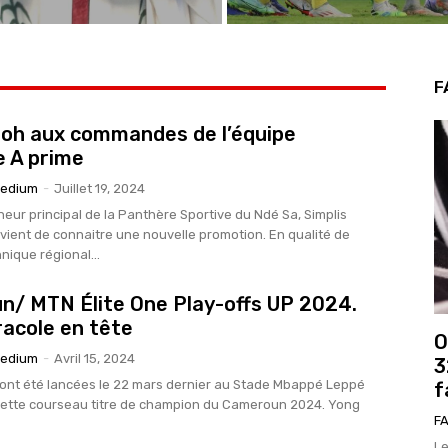
F
Soh aux commandes de l’équipe
e A prime
edium
-
Juillet 19, 2024
neur principal de la Panthère Sportive du Ndé Sa, Simplis
 vient de connaitre une nouvelle promotion. En qualité de
nique régional...
/ MTN Élite One Play-offs UP 2024.
acole en tête
O
edium
-
Avril 15, 2024
3
s ont été lancées le 22 mars dernier au Stade Mbappé Leppé
f
ette courseau titre de champion du Cameroun 2024. Yong
FA
Le