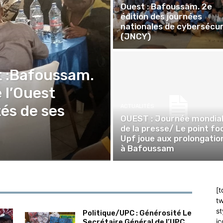
Ouest : Bafoussam. 2e
édition des journées
nationales de cybersécur
(JNCY)
t :Bafoussam.
 l’Ouest
tés de ses
ACTUALITÉS
OUEST : Journée mondia
de la presse/ Le point fo
Upf joue aux prolongatio
à Bafoussam
[t
tw
st
Politique/UPC : Générosité Le
ic
Secrétaire Général de l’UPC