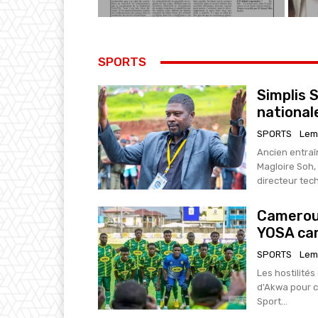
SPORTS
Simplis 
national
SPORTS
Lem
Ancien entraî
Magloire Soh,
directeur tech
Cameroun
YOSA car
SPORTS
Lem
Les hostilité
d'Akwa pour c
Sport...