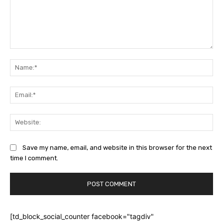
Comment:
Na
Ema
Web
Save my name, email, and website in this browser for the next
time I comment.
[td_block_social_counter facebook="tagdiv"