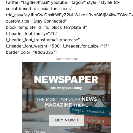
twitter="tagdivofficial" youtube="tagdiv" style="style8 td-
social-boxed td-social-font-icons"
tdc_css="eyJhbGwiOnsibWFyZ2luLWJvdHRvbSI6IjM4IiwiZGlz
custom_title="Stay Connected"
block_template_id="td_block_template_8"
f_header_font_family="712"
f_header_font_transform="uppercase"
f_header_font_weight="500" f_header_font_size="17"
border_color="#dd3333"]
- Advertisement -